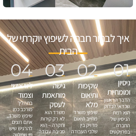
איך לבחור חברה לשיפוץ יוקרתי של
הבית
04
03
02
01
ניסיון
שקיפות
גישה
ליווי אישי
ומומחיות
ותיאום
מותאמת
וצמוד
הדבר הראשון
מלא
לעסק
בתהליך
שכדאי לבדוק
מורכב כמו
שיפוץ משרד
משרד הוא
הוא רמת
שיפוץ משרד,
מחייב תיאום
לא רק קירות
הניסיון של
אתם רוצים
מדויק בין
ותקרה – הוא
החברה
להרגיש שיש
שלבי העבודה
סביבת עבודה
בפרויקטים
מי שמלווה