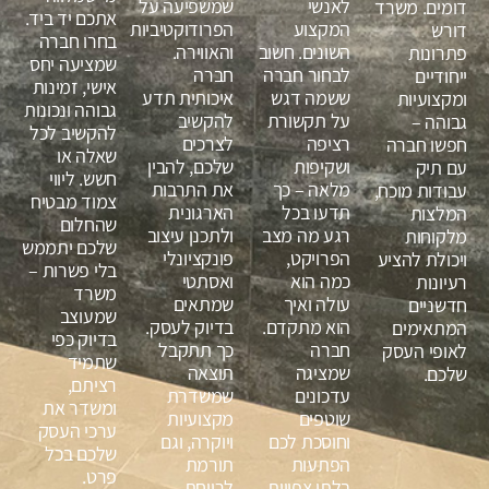
לאנשי
שמשפיעה על
דומים. משרד
אתכם יד ביד.
המקצוע
הפרודוקטיביות
דורש
בחרו חברה
השונים. חשוב
והאווירה.
פתרונות
שמציעה יחס
לבחור חברה
חברה
ייחודיים
אישי, זמינות
ששמה דגש
איכותית תדע
ומקצועיות
גבוהה ונכונות
על תקשורת
להקשיב
גבוהה –
להקשיב לכל
רציפה
לצרכים
חפשו חברה
שאלה או
ושקיפות
שלכם, להבין
עם תיק
חשש. ליווי
מלאה – כך
את התרבות
עבודות מוכח,
צמוד מבטיח
תדעו בכל
הארגונית
המלצות
שהחלום
רגע מה מצב
ולתכנן עיצוב
מלקוחות
שלכם יתממש
הפרויקט,
פונקציונלי
ויכולת להציע
בלי פשרות –
כמה הוא
ואסתטי
רעיונות
משרד
עולה ואיך
שמתאים
חדשניים
שמעוצב
הוא מתקדם.
בדיוק לעסק.
המתאימים
בדיוק כפי
חברה
כך תתקבל
לאופי העסק
שתמיד
שמציגה
תוצאה
שלכם.
רציתם,
עדכונים
שמשדרת
ומשדר את
שוטפים
מקצועיות
ערכי העסק
וחוסכת לכם
ויוקרה, וגם
שלכם בכל
הפתעות
תורמת
פרט.
בלתי צפויות,
לרווחת