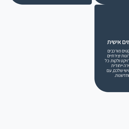
ים אישית
טים מורכבים
ונות יצירתיים
יקט ולקוח. כל
רה ייחודית
שי שלכם, עם
וחדשנות.