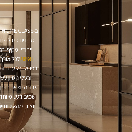
ב-HOME CLASS, אנו מתמחים
מבינים כי כל פרו
ייחודי ומקיף, 
ואישי
לכל אורך 
בפועל. כל עבודות
ובעלי ניסיון עש
עבודה יוצאת דופן
שמים דגש מיוחד
וציוד מהאיכותי