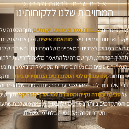
איכות שניתן לראות ולהרגיש
המחויבות שלנו ללקוחותינו
בעבודות גמר ושיפוצים יוקרתיים
, תוך הקפדה על 
יקט הוא ייחודי ומחייב גישה
מותאמת אישית,
ולכן אנו מעניקים 
המותאם במדויק לצרכים והמאפיינים של הפרויקט. השירות שלנו 
תהליך הפרויקט, תוך שמירה על התאמה מלאה לדרישות הלקוח
 הגמר והשיפוצים מבוצעות ביסודיות מקסימלית, באמצעות בעל
יר בתחום.
אנו עובדים לפי הסטנדרטים המחמירים ביותר
,
ומקפי
 בכל שלב בתהליך – מהביצוע ועד לפרטים הקטנים של הגמר וה
 על
סביבת עבודה נקייה ומסודרת לכל אורך הפרויקט
, תוך שימ
ים והמתקדמים ביותר בשוק, כדי להבטיח תוצאה מושלמת שתעמ
ותשדר יוקרה ואלגנטיות בלתי מתפשרות.