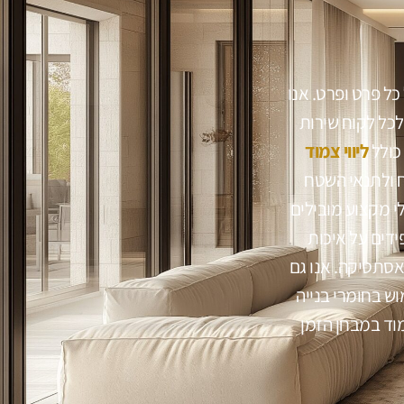
כל פרט ופרט. אנו
לכל לקוח שירות
כולל
ליווי צמוד
 ולתנאי השטח
י מקצוע מובילים
דים על איכות
אסתטיקה. אנו גם
וש בחומרי בנייה
וד במבחן הזמן